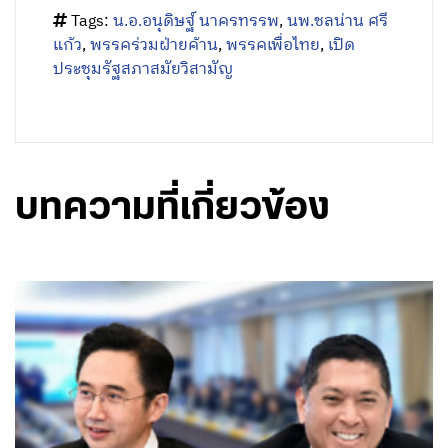
Tags:
น.อ.อนุดิษฐ์ นาครทรรพ
,
นพ.ชลน่าน ศรี
แก้ว
,
พรรคร่วมฝ่ายค้าน
,
พรรคเพื่อไทย
,
เปิด
ประชุมรัฐสภาสมัยวิสามัญ
บทความที่เกี่ยวข้อง