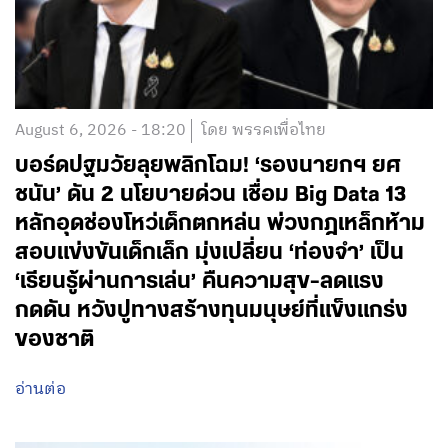
August 6, 2026 - 18:20
โดย พรรคเพื่อไทย
บอร์ดปฐมวัยลุยพลิกโฉม! ‘รองนายกฯ ยศ
ชนัน’ ดัน 2 นโยบายด่วน เชื่อม Big Data 13
หลักอุดช่องโหว่เด็กตกหล่น พ่วงกฎเหล็กห้าม
สอบแข่งขันเด็กเล็ก มุ่งเปลี่ยน ‘ท่องจำ’ เป็น
‘เรียนรู้ผ่านการเล่น’ คืนความสุข-ลดแรง
กดดัน หวังปูทางสร้างทุนมนุษย์ที่แข็งแกร่ง
ของชาติ
อ่านต่อ