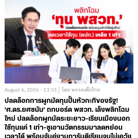
August 6, 2026 - 13:51
โดย พรรคเพื่อไทย
ปลดล็อกการผูกมัดทุนปั้นหัวกะทิของรัฐ!
‘ศ.ดร.ยศชนัน’ ถกบอร์ด พสวท. เล็งพลิกโฉม
ใหม่ ปลดล็อกผูกมัดระยะยาว-เรียนเมืองนอก
ใช้ทุนแค่ 1 เท่า-ชูเอานวัตกรรมมาลดหย่อน
เวลาได้ พร้อมจับคู่งานการันตีเรียนจบไม่เคว้ง