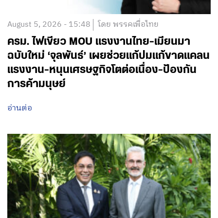
August 5, 2026 - 15:48
โดย พรรคเพื่อไทย
ครม. ไฟเขียว MOU แรงงานไทย-เมียนมา
ฉบับใหม่ ‘จุลพันธ์’ เผยช่วยแก้ปมแก้ขาดแคลน
แรงงาน-หนุนเศรษฐกิจโตต่อเนื่อง-ป้องกัน
การค้ามนุษย์
อ่านต่อ