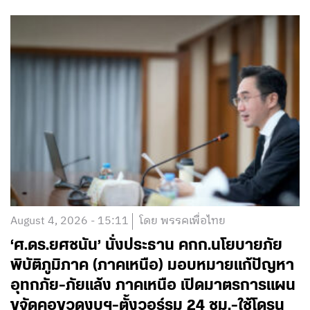
August 4, 2026 - 15:11
โดย พรรคเพื่อไทย
‘ศ.ดร.ยศชนัน’ นั่งประธาน คกก.นโยบายภัย
พิบัติภูมิภาค (ภาคเหนือ) มอบหมายแก้ปัญหา
อุทกภัย-ภัยแล้ง ภาคเหนือ เปิดมาตรการแผน
ขจัดคอขวดงบฯ-ตั้งวอร์รูม 24 ชม.-ใช้โดรน