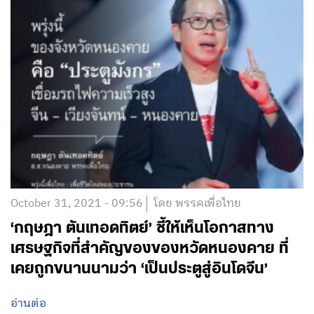
October 31, 2021 - 09:56
โดย พรรคเพื่อไทย
‘กฤษฎา ตันเทอดทิตย์’ ชี้ให้เห็นโอกาสทาง
เศรษฐกิจที่สำคัญของของหวัดหนองคาย ที่
เคยถูกขนานนามว่า ‘เป็นประตูสู่อินโดจีน’
อ่านต่อ