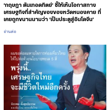
‘กฤษฎา ตันเทอดทิตย์’ ชี้ให้เห็นโอกาสทาง
เศรษฐกิจที่สำคัญของของหวัดหนองคาย ที่
เคยถูกขนานนามว่า ‘เป็นประตูสู่อินโดจีน’
อ่านต่อ