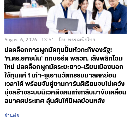
August 6, 2026 - 13:51
โดย พรรคเพื่อไทย
ปลดล็อกการผูกมัดทุนปั้นหัวกะทิของรัฐ!
‘ศ.ดร.ยศชนัน’ ถกบอร์ด พสวท. เล็งพลิกโฉม
ใหม่ ปลดล็อกผูกมัดระยะยาว-เรียนเมืองนอก
ใช้ทุนแค่ 1 เท่า-ชูเอานวัตกรรมมาลดหย่อน
เวลาได้ พร้อมจับคู่งานการันตีเรียนจบไม่เคว้ง
มุ่งสร้างระบบนิเวศดึงคนเก่งกลับมาขับเคลื่อน
อนาคตประเทศ ลุ้นดันให้มีผลย้อนหลัง
อ่านต่อ