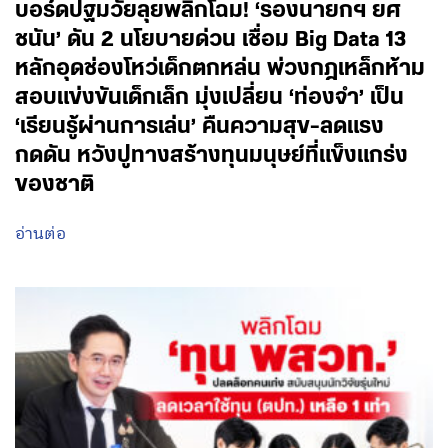
บอร์ดปฐมวัยลุยพลิกโฉม! ‘รองนายกฯ ยศ
ชนัน’ ดัน 2 นโยบายด่วน เชื่อม Big Data 13
หลักอุดช่องโหว่เด็กตกหล่น พ่วงกฎเหล็กห้าม
สอบแข่งขันเด็กเล็ก มุ่งเปลี่ยน ‘ท่องจำ’ เป็น
‘เรียนรู้ผ่านการเล่น’ คืนความสุข-ลดแรง
กดดัน หวังปูทางสร้างทุนมนุษย์ที่แข็งแกร่ง
ของชาติ
อ่านต่อ