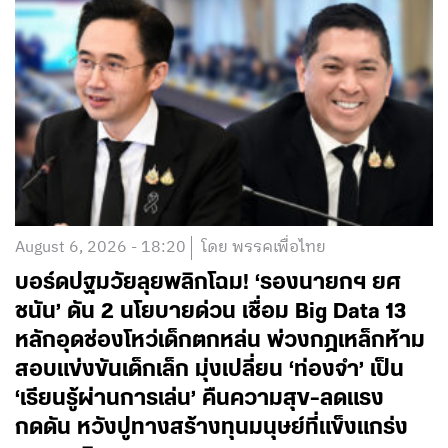
August 6, 2026 - 18:20
โดย พรรคเพื่อไทย
บอร์ดปฐมวัยลุยพลิกโฉม! ‘รองนายกฯ ยศ
ชนัน’ ดัน 2 นโยบายด่วน เชื่อม Big Data 13
หลักอุดช่องโหว่เด็กตกหล่น พ่วงกฎเหล็กห้าม
สอบแข่งขันเด็กเล็ก มุ่งเปลี่ยน ‘ท่องจำ’ เป็น
‘เรียนรู้ผ่านการเล่น’ คืนความสุข-ลดแรง
กดดัน หวังปูทางสร้างทุนมนุษย์ที่แข็งแกร่ง