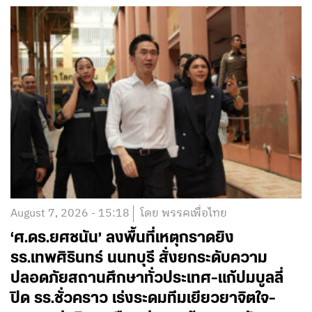
August 7, 2026 - 15:18
โดย พรรคเพื่อไทย
‘ศ.ดร.ยศชนัน’ ลงพื้นที่เหตุกราดยิง
รร.เทพศิรินทร์ นนทบุรี สั่งยกระดับความ
ปลอดภัยสถานศึกษาทั่วประเทศ-แก้ปมบูลลี่
ปิด รร.ชั่วคราว เร่งระดมทีมเยียวยาจิตใจ-