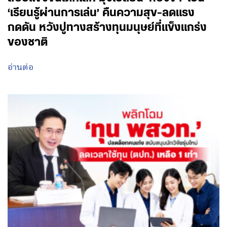
‘เรียนรู้ผ่านการเล่น’ คืนความสุข-ลดแรง
กดดัน หวังปูทางสร้างทุนมนุษย์ที่แข็งแกร่ง
ของชาติ
อ่านต่อ