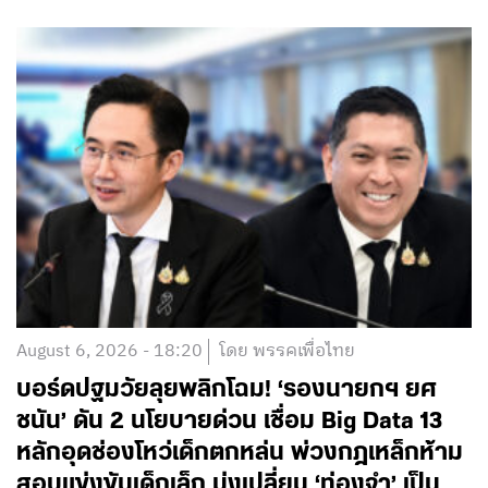
August 6, 2026 - 18:20
โดย พรรคเพื่อไทย
บอร์ดปฐมวัยลุยพลิกโฉม! ‘รองนายกฯ ยศ
ชนัน’ ดัน 2 นโยบายด่วน เชื่อม Big Data 13
หลักอุดช่องโหว่เด็กตกหล่น พ่วงกฎเหล็กห้าม
สอบแข่งขันเด็กเล็ก มุ่งเปลี่ยน ‘ท่องจำ’ เป็น