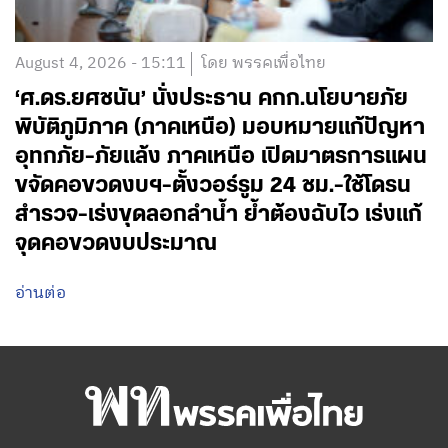
August 4, 2026 - 15:11
โดย พรรคเพื่อไทย
‘ศ.ดร.ยศชนัน’ นั่งประธาน คกก.นโยบายภัย
พิบัติภูมิภาค (ภาคเหนือ) มอบหมายแก้ปัญหา
อุทกภัย-ภัยแล้ง ภาคเหนือ เปิดมาตรการแผน
ขจัดคอขวดงบฯ-ตั้งวอร์รูม 24 ชม.-ใช้โดรน
สำรวจ-เร่งขุดลอกลำน้ำ ย้ำต้องฉับไว เร่งแก้
จุดคอขวดงบประมาณ
อ่านต่อ