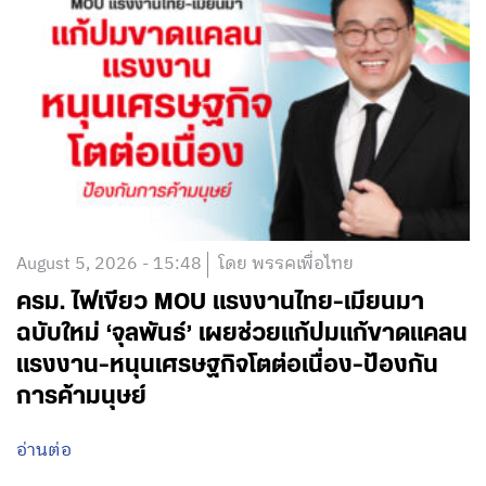
August 5, 2026 - 15:48
โดย พรรคเพื่อไทย
ครม. ไฟเขียว MOU แรงงานไทย-เมียนมา
ฉบับใหม่ ‘จุลพันธ์’ เผยช่วยแก้ปมแก้ขาดแคลน
แรงงาน-หนุนเศรษฐกิจโตต่อเนื่อง-ป้องกัน
การค้ามนุษย์
อ่านต่อ