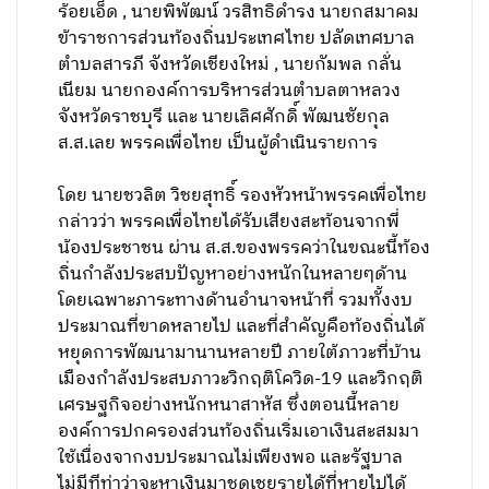
ร้อยเอ็ด , นายพิพัฒน์ วรสิทธิดำรง นายกสมาคม
ข้าราชการส่วนท้องถิ่นประเทศไทย ปลัดเทศบาล
ตำบลสารภี จังหวัดเชียงใหม่ , นายกัมพล กลั่น
เนียม นายกองค์การบริหารส่วนตำบลตาหลวง
จังหวัดราชบุรี และ นายเลิศศักดิ์ พัฒนชัยกุล
ส.ส.เลย พรรคเพื่อไทย เป็นผู้ดำเนินรายการ
โดย นายชวลิต วิชยสุทธิ์ รองหัวหน้าพรรคเพื่อไทย
กล่าวว่า พรรคเพื่อไทยได้รับเสียงสะท้อนจากพี่
น้องประชาชน ผ่าน ส.ส.ของพรรคว่าในขณะนี้ท้อง
ถิ่นกำลังประสบปัญหาอย่างหนักในหลายๆด้าน
โดยเฉพาะภาระทางด้านอำนาจหน้าที่ รวมทั้งงบ
ประมาณที่ขาดหลายไป และที่สำคัญคือท้องถิ่นได้
หยุดการพัฒนามานานหลายปี ภายใต้ภาวะที่บ้าน
เมืองกำลังประสบภาวะวิกฤติโควิด-19 และวิกฤติ
เศรษฐกิจอย่างหนักหนาสาหัส ซึ่งตอนนี้หลาย
องค์การปกครองส่วนท้องถิ่นเริ่มเอาเงินสะสมมา
ใช้เนื่องจากงบประมาณไม่เพียงพอ และรัฐบาล
ไม่มีทีท่าว่าจะหาเงินมาชดเชยรายได้ที่หายไปได้