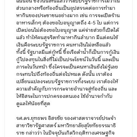
แน่นอน ซึ่งวันนี้เห็นแล้วว่าระบบรัฐราชการไม่ว่าใน
ส่วนกลางหรือท้องถิ่นเป็นอุปสรรคต่อการทำมา
หากินของประชาชนอย่างมาก เช่น การจะเปิดร้าน
อาหารเล็กๆ ต้องขอใบอนุญาตถึง 4-5 ใบ แต่การ
เปิดบ่อนไม่ต้องขอใบอนุญาต แค่จ่ายส่วยก็เปิดได้
แล้ว ทำให้คนสุจริตทำมาหากินลำบาก มีแต่คนใช้
เงินคือระบบรัฐราชการ คนหาเงินไม่เหลือแล้ว
ทั้งนี้ รัฐบาลมีแต่กู้หนี้ ซื้อเรือดำน้ำก็เป็นการกู้เงิน
กู้ไปลงทุนในสิ่งที่ไม่เป็นประโยชน์ในวันนี้ และเป็น
ภาระในวันหน้า ซึ่งใครจะเป็นคนหาเงินยังไม่รู้เลย
กระทบไปถึงท้องถิ่นต่อไปหมด ดังนั้น เราต้อง
เปลี่ยนแปลงระบบรัฐราชการทั้งระบบ เราต้องให้
ความสำคัญกับการกระจายอำนาจสู่ท้องถิ่น และ
ให้อิสระในการปกครองตนเอง ใช้อำนาจกำกับ
ดูแลให้น้อยที่สุด
รศ.ดร.ยุทธพร อิสรชัย รองศาสตราจารย์ประจำ
สาขาวิชารัฐศาสตร์ มหาวิทยาลัยสุโขทัยธรรมาธิ
ราช กล่าวว่า ในปัจจุบันเกิดวิกฤติทางเศรษฐกิจ