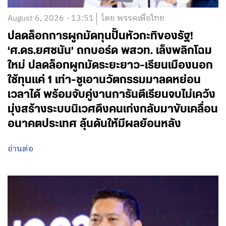
August 6, 2026 - 13:51
โดย พรรคเพื่อไทย
ปลดล็อกการผูกมัดทุนปั้นหัวกะทิของรัฐ!
‘ศ.ดร.ยศชนัน’ ถกบอร์ด พสวท. เล็งพลิกโฉม
ใหม่ ปลดล็อกผูกมัดระยะยาว-เรียนเมืองนอก
ใช้ทุนแค่ 1 เท่า-ชูเอานวัตกรรมมาลดหย่อน
เวลาได้ พร้อมจับคู่งานการันตีเรียนจบไม่เคว้ง
มุ่งสร้างระบบนิเวศดึงคนเก่งกลับมาขับเคลื่อน
อนาคตประเทศ ลุ้นดันให้มีผลย้อนหลัง
อ่านต่อ