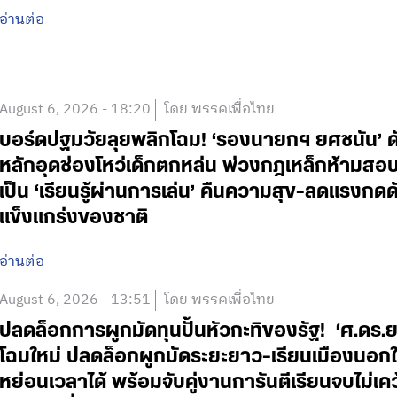
อ่านต่อ
August 6, 2026 - 18:20
โดย พรรคเพื่อไทย
บอร์ดปฐมวัยลุยพลิกโฉม! ‘รองนายกฯ ยศชนัน’ ดั
หลักอุดช่องโหว่เด็กตกหล่น พ่วงกฎเหล็กห้ามสอบแข่
เป็น ‘เรียนรู้ผ่านการเล่น’ คืนความสุข-ลดแรงกดดั
แข็งแกร่งของชาติ
อ่านต่อ
August 6, 2026 - 13:51
โดย พรรคเพื่อไทย
ปลดล็อกการผูกมัดทุนปั้นหัวกะทิของรัฐ! ‘ศ.ดร.
โฉมใหม่ ปลดล็อกผูกมัดระยะยาว-เรียนเมืองนอกใช
หย่อนเวลาได้ พร้อมจับคู่งานการันตีเรียนจบไม่เค