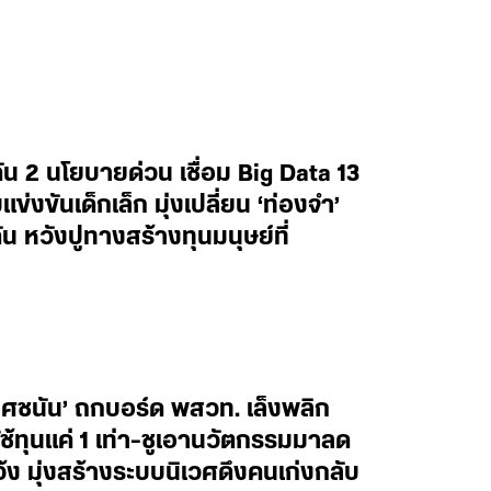
น 2 นโยบายด่วน เชื่อม Big Data 13
งขันเด็กเล็ก มุ่งเปลี่ยน ‘ท่องจำ’
น หวังปูทางสร้างทุนมนุษย์ที่
ยศชนัน’ ถกบอร์ด พสวท. เล็งพลิก
้ทุนแค่ 1 เท่า-ชูเอานวัตกรรมมาลด
ว้ง มุ่งสร้างระบบนิเวศดึงคนเก่งกลับ