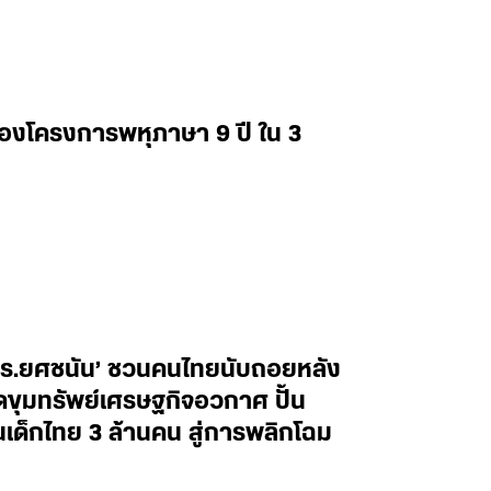
่องโครงการพหุภาษา 9 ปี ใน 3
ศ.ดร.ยศชนัน’ ชวนคนไทยนับถอยหลัง
ิดขุมทรัพย์เศรษฐกิจอวกาศ ปั้น
็กไทย 3 ล้านคน สู่การพลิกโฉม