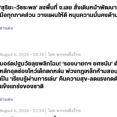
‘สุริยะ-วัชระพล’ ลงพื้นที่ จ.เลย สั่งเดินหน้าพัฒนา
มือทุกภาคส่วน วางแผนให้ดี หนุนความมั่นคงด้
อ่านต่อ
August 6, 2026 - 18:20
โดย พรรคเพื่อไทย
บอร์ดปฐมวัยลุยพลิกโฉม! ‘รองนายกฯ ยศชนัน’ ดั
หลักอุดช่องโหว่เด็กตกหล่น พ่วงกฎเหล็กห้ามสอบแข่
เป็น ‘เรียนรู้ผ่านการเล่น’ คืนความสุข-ลดแรงกดดั
แข็งแกร่งของชาติ
อ่านต่อ
August 6, 2026 - 13:51
โดย พรรคเพื่อไทย