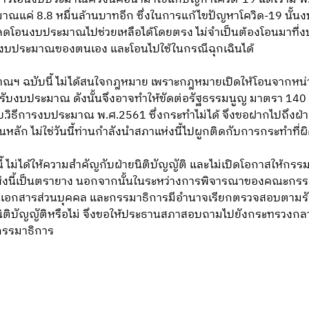
าณแค่ 8.8 หมื่นล้านบาทอีก ซึ่งในการแก้ไขปัญหาโควิด-19 นั้นง
ับลดโอนงบประมาณไปช่วยเหลือได้โดยตรง ไม่จำเป็นต้องโอนมาที่งบ
งบประมาณของตนเอง และโอนไปใช้ในกรณีฉุกเฉินได้
าณฯ ฉบับนี้ ไม่ได้สนใจกฎหมาย เพราะกฎหมายเปิดให้โอนจากหน
บงบประมาณ ดังนั้นจึงอาจทำให้ขัดต่อรัฐธรรมนูญ มาตรา 140 ขั
บ.วิธีการงบประมาณ พ.ศ.2561 ซึ่งกระทำไม่ได้ จึงขอฝากไปถึงฝ่
ลัก ไม่ใช่วันนี้ท่านกำลังนำสภาแห่งนี้ไปผูกติดกับการกระทำที
้ ไม่ได้ให้ความสำคัญกับฝ่ายนิติบัญญัติ และไม่เปิดโอกาสให้
ห่งนี้เป็นตรายาง นอกจากนั้นในระหว่างการพิจารณาของคณะกรร
็นเอกสารส่วนบุคคล และกรรมาธิการมีอำนาจเรียกตรวจสอบตามรั
ายนิติบัญญัติหรือไม่ จึงขอให้ประธานสภาสอบถามไปยังกระทรวง
กรรมาธิการ