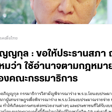
รคเพื่อไทย
อภิญญกุล : ขอให้ประธานสภา 
หมว่า ใช้อำนาจตามกฎหมาย
ของคณะกรรมาธิการ
ื้ออภิญญกุล กรรมาธิการวิสามัญพิจารณาร่าง พ.ร.บ.โอนงบประมา
ภาผู้แทนราษฎรเพื่อพิจารณาร่าง พ.ร.บ.โอนงบประมาณรายจ่าย พ.
ม ทำให้เกิดผลกระทบต่อหน่วยงานต่างๆ และประชาชนที่ได้รับง
ารโอนงบประมาณครั้งนี้คือนำมาใช้แก้ปัญหาโควิด-19 แต่เรามี พ.ร.