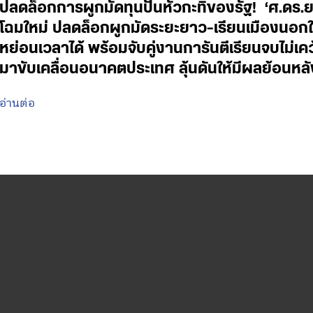
ปลดล็อกการผูกมัดทุนปั้นหัวกะทิของรัฐ! ‘ศ.ดร.
โฉมใหม่ ปลดล็อกผูกมัดระยะยาว-เรียนเมืองนอกใช
หย่อนเวลาได้ พร้อมจับคู่งานการันตีเรียนจบไม่เค
มาขับเคลื่อนอนาคตประเทศ ลุ้นดันให้มีผลย้อนหลั
อ่านต่อ