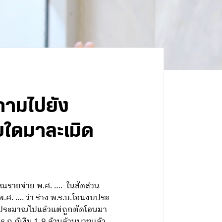
ถามไปยัง
ใดมาละเมิด
ณรายจ่าย พ.ศ. …. ในสัดส่วน
ศ. …. ว่า ร่าง พ.ร.บ.โอนงบประ
บประมาณไปแล้วแต่ถูกตัดโอนมา
ก.กู้เงิน 1.9 ล้านล้านบาทแล้ว