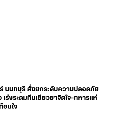
ทร์ นนทบุรี สั่งยกระดับความปลอดภัย
าว เร่งระดมทีมเยียวยาจิตใจ-ทหารแห่
ทือนใจ