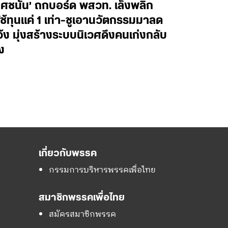
ยศชนัน’ ถกบอร์ด พสวท. เล็งพลิก
้ทุนแค่ 1 เท่า-ชูเอานวัตกรรมมาลด
ว้ง มุ่งสร้างระบบนิเวศดึงคนเก่งกลับ
ง
เกี่ยวกับพรรค
กรรมการบริหารพรรคเพื่อไทย
สมาชิกพรรคเพื่อไทย
สมัครสมาชิกพรรค