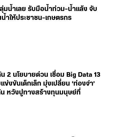
ลุ่มน้ำเลย รับมือน้ำท่วม-น้ำแล้ง จับ
านน้ำให้ประชาชน-เกษตรกร
น 2 นโยบายด่วน เชื่อม Big Data 13
งขันเด็กเล็ก มุ่งเปลี่ยน ‘ท่องจำ’
น หวังปูทางสร้างทุนมนุษย์ที่