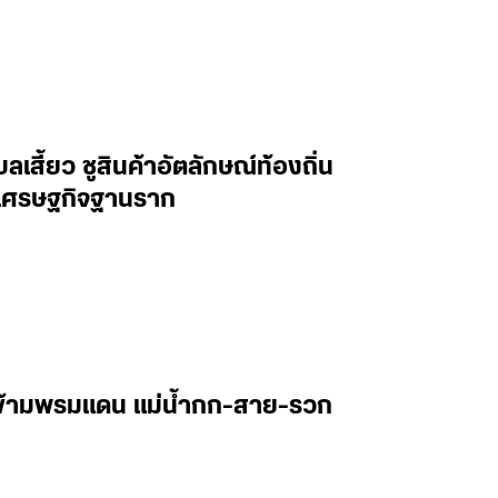
เสี้ยว ชูสินค้าอัตลักษณ์ท้องถิ่น
่อนเศรษฐกิจฐานราก
ษข้ามพรมแดน แม่น้ำกก-สาย-รวก