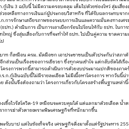
.กู้เงิน 3 ฉบับนี้ ไม่มีความครอบคลุม เต็มไปด้วยช่องโหว่ สุ่มเสี
่วยเหลือทางการเงินแก่ผู้ประกอบวิสาหกิจ ที่ได้รับผลกระทบจาก
ร.ก.การรักษาเสถียรภาพของระบบการเงินและความมั่นคงทางเศรษ
ปท.) ดำเนินการ เป็นการเอาเผือกร้อนไปโยนให้กับ ธปท. ในการปล
ใหญ่ ซึ่งสุ่มเสี่ยงกับการที่จะทำให้ ธปท. ไปเป็นคู่ความ ขาดคว
วไป
นบาท ก็เหมือน ครม. มัดมือชก เอาประชาชนเป็นตัวประกันว่าสภาต้องผ่
ส่วนเป็นเรื่องของการเยียวยา ซึ่งทุกคนเข้าใจ แต่กลับยัดไส้เร
กติโครงการพวกนี้สามารถดำเนินการด้วยงบประมาณปกติของภาครัฐ
.กู้เงินฉบับนี้ไม่มีรายละเอียด ไม่มีเนื้อหาโครงการ หากวันนี้ผ่าน
ย ดังนั้นจึงต้องถามว่า โครงการเกี่ยวกับโครงสร้างพื้นฐานเหล่านี้
ชื้อไวรัสโควิด-19 เหมือนจะควบคุมได้ แต่แลกมาด้วยเลือด น้ำตา
ัตราการฆ่าตัวตายเพราะพิษเศรษฐกิจที่หนักมากขึ้น
พะรับบาป แต่ในข้อเท็จจริง เศรษฐกิจดิ่งมาตั้งแต่รัฐประหาร 