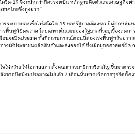
ติโควิด-19 จึงหนักกว่าที่ควรจะเป็น หลักฐานคือตัวเลขเศรษฐกิจ
ระเทศไทยจึงสูงมาก”
ระบาดของเชื้อไวรัสโควิด-19 ของรัฐบาลล้มเหลว มีผู้ตกหล่นหลายสิ
การฟื้นฟูก็ผิดพลาด โดยเฉพาะในแผนของรัฐบาลที่ระบุเรื่องลดก
หมือนจะปิดประเทศ ทั้งที่สถานการณ์ตอนนี้ต่องเร่งฟื้นฟูทรัพยากรเพ
ให้ประชาชนผลิตสินค้าและส่งออกได้ ซึ่งเมื่อยุทธศาสตร์ผิด การเย
เปิดใจให้กว้าง ให้โอกาสสภา ตั้งคณะกรรมาธิการวิสามัญ ขึ้นมาต
ึ้นหลังจากปิดปีงบประมาณไปแล้ว 2 เดือนนั้นหากเกิดการทุจริตก็ค