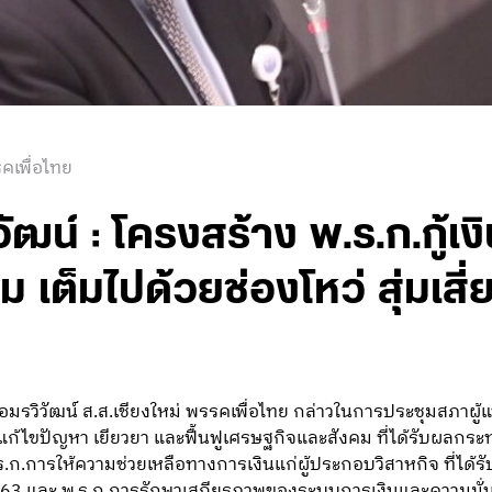
คเพื่อไทย
ัฒน์ : โครงสร้าง พ.ร.ก.กู้เงิ
เต็มไปด้วยช่องโหว่ สุ่มเสี่
รวิวัฒน์ ส.ส.เชียงใหม่ พรรคเพื่อไทย กล่าวในการประชุมสภาผู้แ
อแก้ไขปัญหา เยียวยา และฟื้นฟูเศรษฐกิจและสังคม ที่ได้รับผลก
.ร.ก.การให้ความช่วยเหลือทางการเงินแก่ผู้ประกอบวิสาหกิจ ที่
. 2563 และ พ.ร.ก.การรักษาเสถียรภาพของระบบการเงินและความม