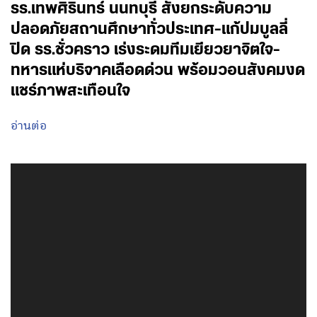
รร.เทพศิรินทร์ นนทบุรี สั่งยกระดับความ
ปลอดภัยสถานศึกษาทั่วประเทศ-แก้ปมบูลลี่
ปิด รร.ชั่วคราว เร่งระดมทีมเยียวยาจิตใจ-
ทหารแห่บริจาคเลือดด่วน พร้อมวอนสังคมงด
แชร์ภาพสะเทือนใจ
อ่านต่อ