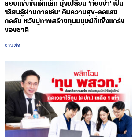
สอบแข่งขันเด็กเล็ก มุ่งเปลี่ยน ‘ท่องจำ’ เป็น
‘เรียนรู้ผ่านการเล่น’ คืนความสุข-ลดแรง
กดดัน หวังปูทางสร้างทุนมนุษย์ที่แข็งแกร่ง
ของชาติ
อ่านต่อ