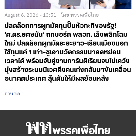
August 6, 2026 - 13:51
โดย พรรคเพื่อไทย
ปลดล็อกการผูกมัดทุนปั้นหัวกะทิของรัฐ!
‘ศ.ดร.ยศชนัน’ ถกบอร์ด พสวท. เล็งพลิกโฉม
ใหม่ ปลดล็อกผูกมัดระยะยาว-เรียนเมืองนอก
ใช้ทุนแค่ 1 เท่า-ชูเอานวัตกรรมมาลดหย่อน
เวลาได้ พร้อมจับคู่งานการันตีเรียนจบไม่เคว้ง
มุ่งสร้างระบบนิเวศดึงคนเก่งกลับมาขับเคลื่อน
อนาคตประเทศ ลุ้นดันให้มีผลย้อนหลัง
อ่านต่อ