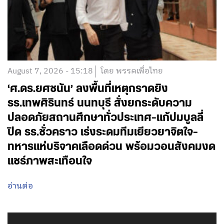
August 7, 2026 - 15:18
โดย พรรคเพื่อไทย
‘ศ.ดร.ยศชนัน’ ลงพื้นที่เหตุกราดยิง
รร.เทพศิรินทร์ นนทบุรี สั่งยกระดับความ
ปลอดภัยสถานศึกษาทั่วประเทศ-แก้ปมบูลลี่
ปิด รร.ชั่วคราว เร่งระดมทีมเยียวยาจิตใจ-
ทหารแห่บริจาคเลือดด่วน พร้อมวอนสังคมงด
แชร์ภาพสะเทือนใจ
อ่านต่อ