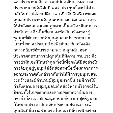
และประชาชน คือ การขอให้ยกเลิกการคุกคาม
ประชาชน อยู่ในวิสัยที่ พล.อ.ประยุทธ์ จะทำได้ แต่
กลับไม่ทำ ปล่อยให้มีการละเมิดสิทธิเสรีภาพและ
คุกคามประชาชนในรูปแบบต่างๆ โดยเฉพาะการ
ใช้คำสั่งตนเอง และกฎหมายเป็นเครื่องมือในการ
ดำเนินการ จึงเป็นที่มาของข้อเรียกร้องของผู้
ชุมนุมที่ต้องการให้หยุดคุกคามประชาชน แต่
แทนที่ พล.อ.ประยุทธ์ จะฟังเสียงเรียกร้องดัง
กล่าวกลับใช้อำนาจตาม พ.ร.ก.ฉุกเฉิน ออก
ประกาศสถานการณ์ฉุกเฉินที่มีความร้ายแรง ซึ่ง
การฝ่าฝืนจะมีโทษจำคุก ทั้งนี้เพื่อจะได้มีข้ออ้างใน
การจับกุมผู้ชุมนุมได้อีกข้อหาหนึ่ง ซึ่งผลจากการ
ออกประกาศดังกล่าวกลับทำให้มีการชุมนุมขยาย
วงกว้างและมีจำนวนผู้ชุมนุมมากขึ้น จนมีการใช้
กำลังสลายการชุมนุมจนเกิดข้อวิพากษ์วิจารณ์ใน
สังคมทั้งในประเทศและต่างประเทศว่าเป็นการ
กระทำที่ละเมิดสิทธิมนุษยชน ซึ่งท้ายที่สุดรัฐบาล
ก็ได้ออกประกาศยกเลิกประกาศสถานการณ์
ฉุกเฉินที่มีความร้ายแรง ในขณะที่มีการฟ้องร้อง