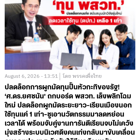
August 6, 2026 - 13:51
โดย พรรคเพื่อไทย
ปลดล็อกการผูกมัดทุนปั้นหัวกะทิของรัฐ!
‘ศ.ดร.ยศชนัน’ ถกบอร์ด พสวท. เล็งพลิกโฉม
ใหม่ ปลดล็อกผูกมัดระยะยาว-เรียนเมืองนอก
ใช้ทุนแค่ 1 เท่า-ชูเอานวัตกรรมมาลดหย่อน
เวลาได้ พร้อมจับคู่งานการันตีเรียนจบไม่เคว้ง
มุ่งสร้างระบบนิเวศดึงคนเก่งกลับมาขับเคลื่อน