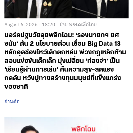
August 6, 2026 - 18:20
โดย พรรคเพื่อไทย
บอร์ดปฐมวัยลุยพลิกโฉม! ‘รองนายกฯ ยศ
ชนัน’ ดัน 2 นโยบายด่วน เชื่อม Big Data 13
หลักอุดช่องโหว่เด็กตกหล่น พ่วงกฎเหล็กห้าม
สอบแข่งขันเด็กเล็ก มุ่งเปลี่ยน ‘ท่องจำ’ เป็น
‘เรียนรู้ผ่านการเล่น’ คืนความสุข-ลดแรง
กดดัน หวังปูทางสร้างทุนมนุษย์ที่แข็งแกร่ง
ของชาติ
อ่านต่อ