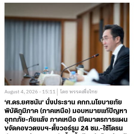
August 4, 2026 - 15:11
โดย พรรคเพื่อไทย
‘ศ.ดร.ยศชนัน’ นั่งประธาน คกก.นโยบายภัย
พิบัติภูมิภาค (ภาคเหนือ) มอบหมายแก้ปัญหา
อุทกภัย-ภัยแล้ง ภาคเหนือ เปิดมาตรการแผน
ขจัดคอขวดงบฯ-ตั้งวอร์รูม 24 ชม.-ใช้โดรน