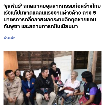
‘จุลพันธ์’ ถกสมาคมอุตสาหกรรมก่อสร้างไทย
เร่งแก้ปมขาดแคลนแรงงานต่างด้าว กาง 5
มาตรการคลี่คลายผลกระทบวิกฤตชายแดน
กัมพูชา และสถานการณ์ในเมียนมา
อ่านต่อ