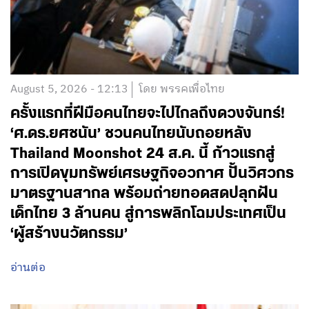
August 5, 2026 - 12:13
โดย พรรคเพื่อไทย
ครั้งแรกที่ฝีมือคนไทยจะไปไกลถึงดวงจันทร์!
‘ศ.ดร.ยศชนัน’ ชวนคนไทยนับถอยหลัง
Thailand Moonshot 24 ส.ค. นี้ ก้าวแรกสู่
การเปิดขุมทรัพย์เศรษฐกิจอวกาศ ปั้นวิศวกร
มาตรฐานสากล พร้อมถ่ายทอดสดปลุกฝัน
เด็กไทย 3 ล้านคน สู่การพลิกโฉมประเทศเป็น
‘ผู้สร้างนวัตกรรม’
อ่านต่อ