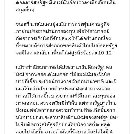
ดอลลาร์สหรัฐฯ มีแนวโน้มอ่อนค่าลงเมื่อเทียบเงิน
สกุลอื่นๆ
ขณะที่ นายไบเดนมุ่งเน้นการกระตุ้นเศรษฐกิจ
ภายในประเทศผ่านการลงทุน เพื่อให้สามารถมี
อัตราการเติบโตที่ร้อยละ 3 ให้ได้อย่างต่อเนื่อง
ซึ่งหมายถึงการส่งออกของสินค้าไทยไปยังสหรัฐฯ
จะมีโอกาสกลับมาฟื้นตัวได้สูงถึงร้อยละ 10-12
แม้ว่าทำเนียบขาวจะได้ประธานาธิบดีสหรัฐฯคน
ใหม่ จากพรรคเดโมแครต ที่มีแนวโน้มจะมีนโย
บายที่เอื้อประโยชน์ทางการค้าต่อนานาชาติ และมี
แนวโน้มว่านโยบายต่างประเทศจะสามารถคาด
การณ์ได้มากขึ้น บรรยากาศที่ดีในการลงทุนของ
ภาคเอกชน ควรจะเริ่มมีให้เห็น แต่หากรัฐบาลไทย
นิ่งเฉยต่อโอกาสและความท้าทายที่จะเกิดขึ้นจาก
นโยบายของประธานาธิบดีคนใหม่ของสหรัฐฯ โดย
ไม่รีบติดอาวุธให้ธุรกิจของไทยโอกาสก็จะหลุด
ลอยไป ดังนั้น อาวุธสำคัญที่รัฐบาลต้องใส่ใจมี 4