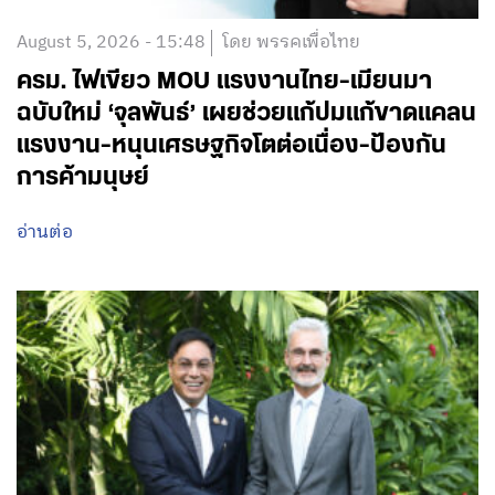
August 5, 2026 - 15:48
โดย พรรคเพื่อไทย
ครม. ไฟเขียว MOU แรงงานไทย-เมียนมา
ฉบับใหม่ ‘จุลพันธ์’ เผยช่วยแก้ปมแก้ขาดแคลน
แรงงาน-หนุนเศรษฐกิจโตต่อเนื่อง-ป้องกัน
การค้ามนุษย์
อ่านต่อ