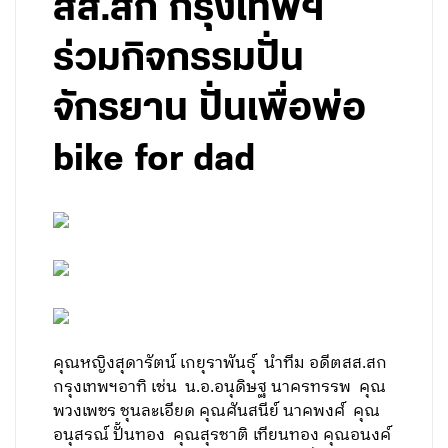
สส.สก กรุงเทพฯ
ร่วมกิจกรรมปั่น
จักรยาน ปั่นเพื่อพ่อ
bike for dad
คุณหญิงสุดารัตน์ เกยุราพันธุ์ นำทีม อดีตสส.สก
กรุงเทพฯอาทิ เช่น น.อ.อนุดิษฐ นาครทรรพ คุณ
พวงเพชร ชุนละเอียด คุณศันสนีย์ นาคพงศ์ คุณ
อนุสรณ์ ปั้นทอง คุณสุรชาติ เทียนทอง คุณอนงค์