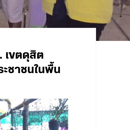
 เขตดุสิต
ระชาชนในพื้น