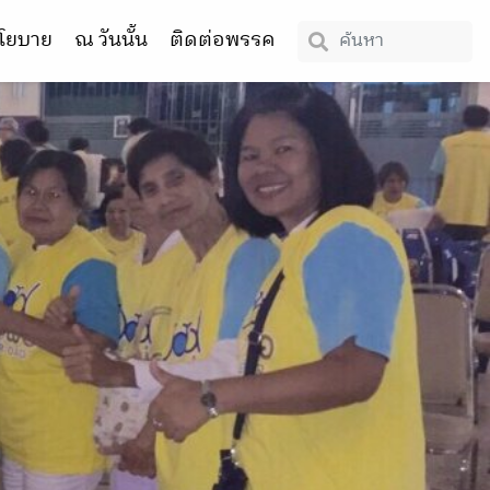
โยบาย
ณ วันนั้น
ติดต่อพรรค