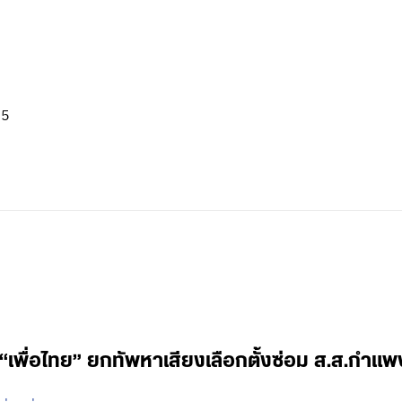
05
“เพื่อไทย” ยกทัพหาเสียงเลือกตั้งซ่อม ส.ส.กำแ