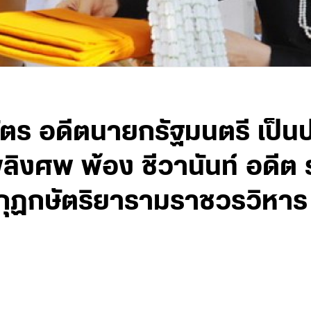
นวัตร อดีตนายกรัฐมนตรี เป็น
ิงศพ พ้อง ชีวานันท์ อดีต
ุฏกษัตริยารามราชวรวิหาร