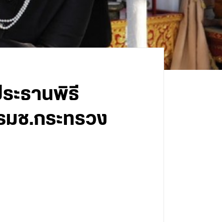
ประธานพิธี
 รมช.กระทรวง