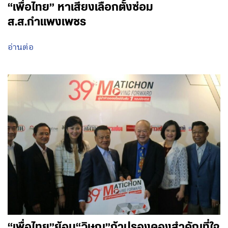
“เพื่อไทย” หาเสียงเลือกตั้งซ่อม
ส.ส.กำแพงเพชร
อ่านต่อ
“เพื่อไทย”ย้อน“วิษณุ”ถ้าปรองดองสำคัญที่ใจ