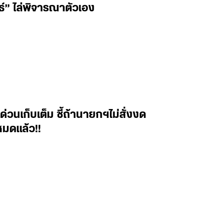
” ไล่พิจารณาตัวเอง
ด่วนเก็บเต็ม ชี้ถ้านายกฯไม่สั่งงด
หมดแล้ว!!