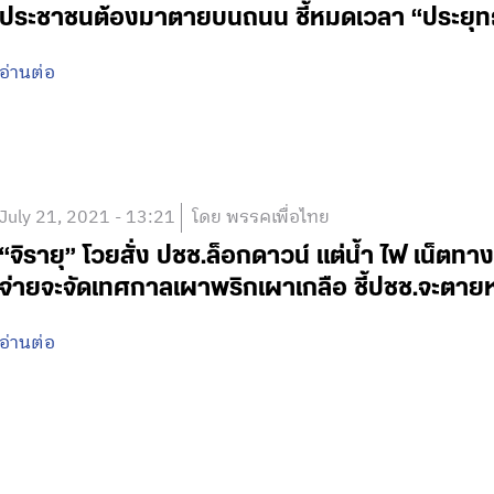
ประชาชนต้องมาตายบนถนน ชี้หมดเวลา “ประยุทธ์
อ่านต่อ
July 21, 2021 - 13:21
โดย พรรคเพื่อไทย
“จิรายุ” โวยสั่ง ปชช.ล็อกดาวน์ แต่น้ำ ไฟ เน็ตทาง
จ่ายจะจัดเทศกาลเผาพริกเผาเกลือ ชี้ปชช.จะตาย
อ่านต่อ