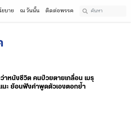
โยบาย
ณ วันนั้น
ติดต่อพรรค
ค
งกว่าหนังชีวิต คนป่วยตายเกลื่อน เมรุ
 แนะ ย้อนฟังคำพูดตัวเองตอกย้ำ