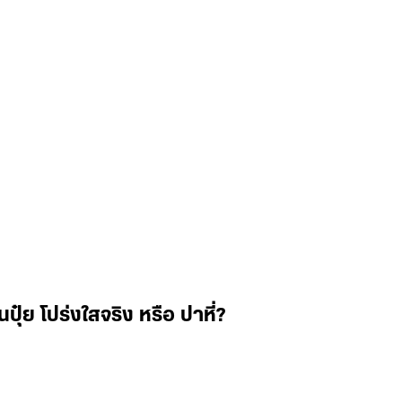
๋ย โปร่งใสจริง หรือ ปาหี่?