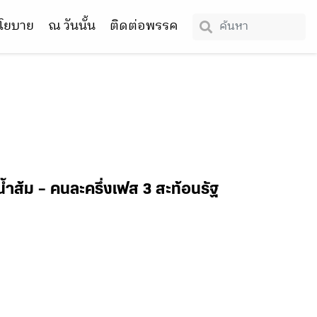
โยบาย
ณ วันนั้น
ติดต่อพรรค
น้ำส้ม – คนละครึ่งเฟส 3 สะท้อนรัฐ