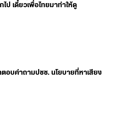
กไป เดี๋ยวเพื่อไทยมาทำให้ดู
มาตอบคำถามปชช. นโยบายที่หาเสียง