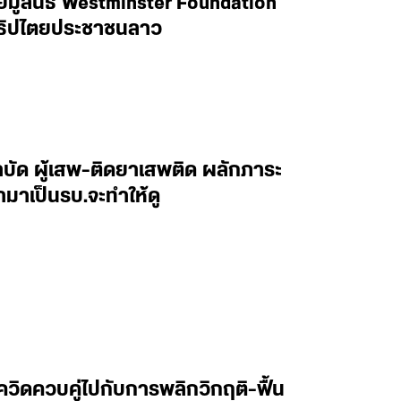
ดยมูลนิธิ Westminster Foundation
ธิปไตยประชาชนลาว
บำบัด ผู้เสพ-ติดยาเสพติด ผลักภาระ
้ามาเป็นรบ.จะทำให้ดู
ควิดควบคู่ไปกับการพลิกวิกฤติ-ฟื้น