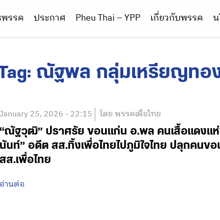
ารพรรค
ประกาศ
Pheu Thai – YPP
เกี่ยวกับพรรค
น
Tag:
ณัฐพล กลุ่มเหรียญทอ
January 25, 2026 - 22:15
โดย พรรคเพื่อไทย
“ณัฐวุฒิ” ปราศรัย ขอนแก่น อ.พล คนเสื้อแดงแห
นันท์” อดีต สส.ทิ้งเพื่อไทยไปภูมิใจไทย ปลุกคนข
สส.เพื่อไทย
อ่านต่อ