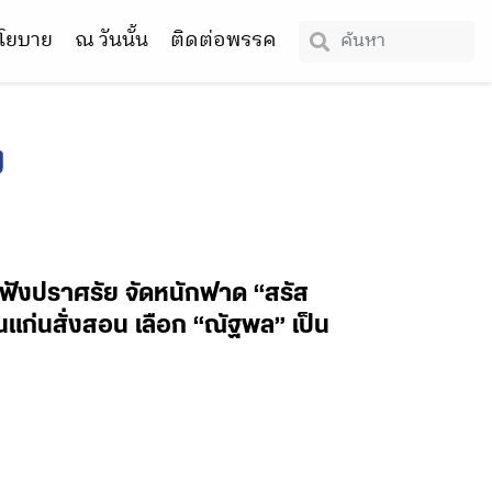
โยบาย
ณ วันนั้น
ติดต่อพรรค
ง
่ฟังปราศรัย จัดหนักฟาด “สรัส
อนแก่นสั่งสอน เลือก “ณัฐพล” เป็น