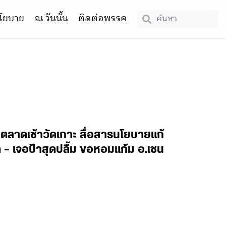
โยบาย
ณ วันนั้น
ติดต่อพรรค
ินตลาดเช้าวัดเกาะ สื่อสารนโยบายแก้
– เจอป้าสุดปลื้ม ขอหอมแก้ม อ.เชน