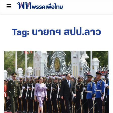
Tag:
นายกฯ สปป.ลาว