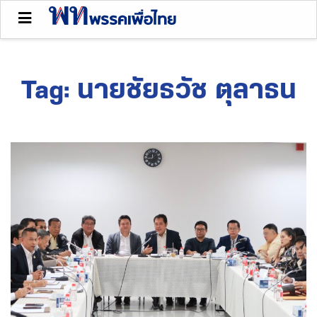
Tag:
นายชัยธวัช ตุลาธน