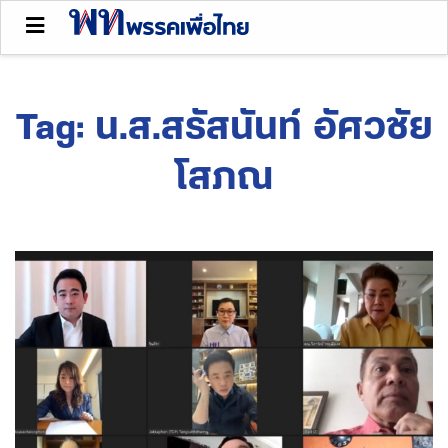
Tag:
น.ส.สรัสนันท์ อัศวชัย
โสภณ