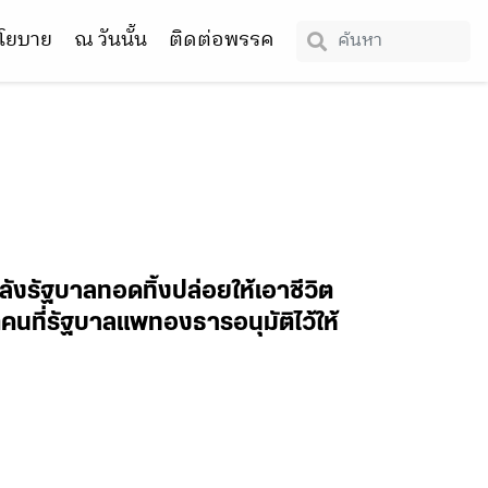
โยบาย
ณ วันนั้น
ติดต่อพรรค
ังรัฐบาลทอดทิ้งปล่อยให้เอาชีวิต
คนที่รัฐบาลแพทองธารอนุมัติไว้ให้