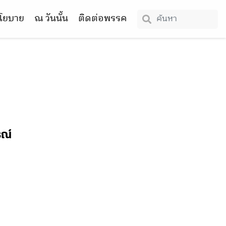
โยบาย
ณ วันนั้น
ติดต่อพรรค
รณ์