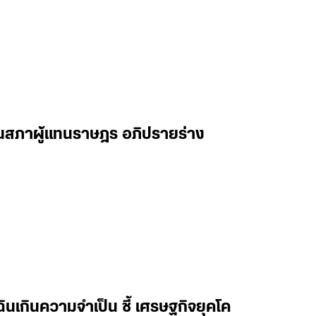
ในสภาผู้แทนราษฎร อภิปรายร่าง
ฉินเกินความจำเป็น ชี้ เศรษฐกิจยุคโค