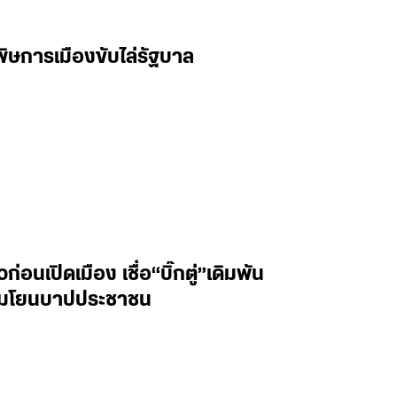
มพิษการเมืองขับไล่รัฐบาล
่อนเปิดเมือง เชื่อ“บิ๊กตู่”เดิมพัน
อมโยนบาปประชาชน