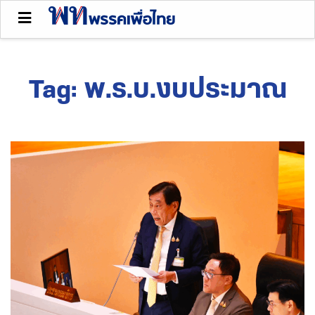
Tag:
พ.ร.บ.งบประมาณ