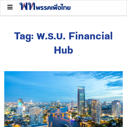
Tag:
พ.ร.บ. Financial
Hub