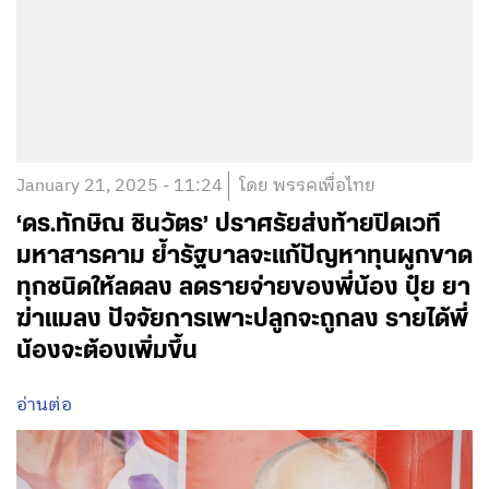
January 21, 2025 - 11:24
โดย พรรคเพื่อไทย
‘ดร.ทักษิณ ชินวัตร’ ปราศรัยส่งท้ายปิดเวที
มหาสารคาม ย้ำรัฐบาลจะแก้ปัญหาทุนผูกขาด
ทุกชนิดให้ลดลง ลดรายจ่ายของพี่น้อง ปุ๋ย ยา
ฆ่าแมลง ปัจจัยการเพาะปลูกจะถูกลง รายได้พี่
น้องจะต้องเพิ่มขึ้น
อ่านต่อ