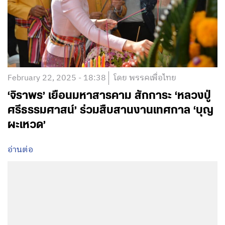
February 22, 2025 - 18:38
โดย พรรคเพื่อไทย
‘จิราพร’ เยือนมหาสารคาม สักการะ ‘หลวงปู่
ศรีธรรมศาสน์’ ร่วมสืบสานงานเทศกาล ‘บุญ
ผะเหวด’
อ่านต่อ