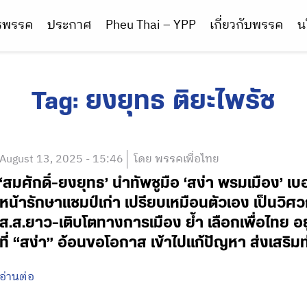
ารพรรค
ประกาศ
Pheu Thai – YPP
เกี่ยวกับพรรค
น
Tag:
ยงยุทธ ติยะไพรัช
August 13, 2025 - 15:46
โดย พรรคเพื่อไทย
‘สมศักดิ์-ยงยุทธ’ นำทัพชูมือ ‘สง่า พรมเมือง’ เบอ
หน้ารักษาแชมป์เก่า เปรียบเหมือนตัวเอง เป็นวิศว
ส.ส.ยาว-เติบโตทางการเมือง ย้ำ เลือกเพื่อไทย อย
ที่ “สง่า” อ้อนขอโอกาส เข้าไปแก้ปัญหา ส่งเสริ
อ่านต่อ