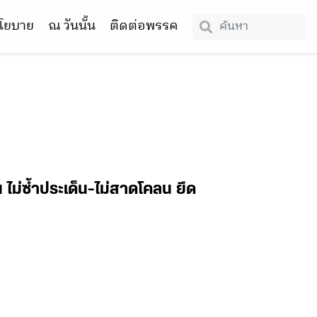
โยบาย
ณ วันนั้น
ติดต่อพรรค
 ไม่ซ้ำประเด็น-ไม่สาดโคลน ยึด