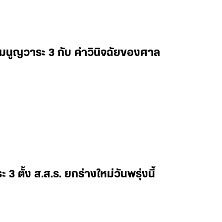
ฐธรรมนูญวาระ 3 กับ คำวินิจฉัยของศาล
3 ตั้ง ส.ส.ร. ยกร่างใหม่วันพรุ่งนี้