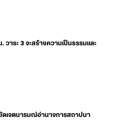
ธน. วาระ 3 จะสร้างความเป็นธรรมและ
ืนหยัดเจตนารมณ์อำนาจการสถาปนา