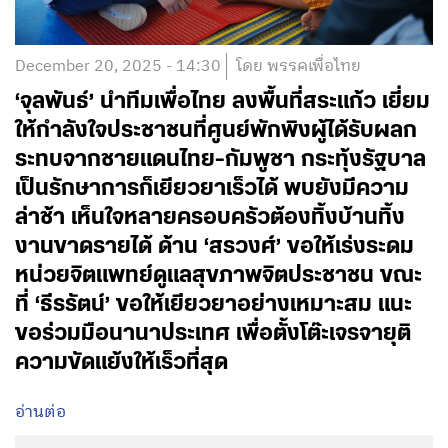
December 20, 2025 - 14:30
โดย พรรคเพื่อไทย
‘จุลพันธ์’ นำทีมเพื่อไทย ลงพื้นที่สระแก้ว เยี่ยม
ให้กำลังใจประชาชนที่ศูนย์พักพิงผู้ได้รับผลก
ระทบจากชายแดนไทย-กัมพูชา กระทุ้งรัฐบาล
เป็นรักษาการก็เยียวยาเร็วได้ พบยังมีความ
ล่าช้า เห็นใจหลายครอบครัวต้องทิ้งบ้านทิ้ง
งานขาดรายได้ ด้าน ‘สรวงศ์’ ขอให้เร่งระดม
หน่วยจิตแพทย์ดูแลสุขภาพจิตประชาชน ขณะ
ที่ ‘ธีรรัตน์’ ขอให้เยียวยาอย่างเหมาะสม แนะ
ขอร่วมมือนานาประเทศ เพื่อตั้งโต๊ะเจรจายุติ
ความขัดแย้งให้เร็วที่สุด
อ่านต่อ