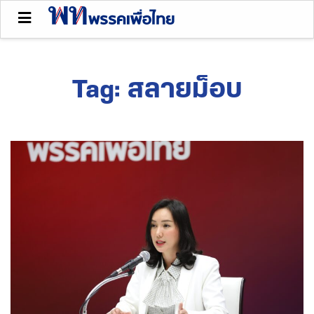
Tag:
สลายม็อบ