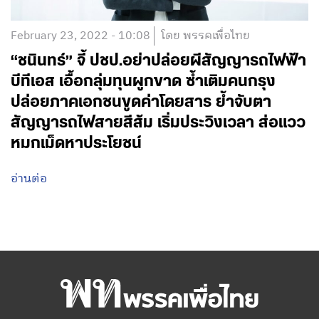
February 23, 2022 - 10:08
โดย พรรคเพื่อไทย
“ชนินทร์” จี้ ปชป.อย่าปล่อยผีสัญญารถไฟฟ้า
บีทีเอส เอื้อกลุ่มทุนผูกขาด ซ้ำเติมคนกรุง
ปล่อยภาคเอกชนขูดค่าโดยสาร ย้ำจับตา
สัญญารถไฟสายสีส้ม เริ่มประวิงเวลา ส่อแวว
หมกเม็ดหาประโยชน์
อ่านต่อ