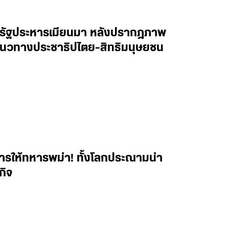
นรัฐประหารเมียนมา หลังปรากฎภาพ
าแนวทางประชาธิปไตย-สิทธิมนุษยชน
ารให้ทหารพม่า! ทั้งโลกประณามน่า
กิจ