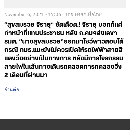
November 6, 2021 - 17:06
โดย พรรคเพื่อไทย
“สุขสมรวย จิรายุ” ซัดเดือด.! จิรายุ บอกก็แค่
ทำหน้าที่แทนประชาชน หลัง ก.คมฯส่งเลขา
รมต. “นางสุขสมรวย”ออกมาโชว์พาวตอบโต้
กรณี กมธ.แนะยังไม่ควรเปิดให้รถไฟฟ้าสายสี
แดงวิ่งอย่างเป็นทางการ หลังมีการโจรกรรม
สายไฟในเส้นทางเดินรถตลอดการทดลองวิ่ง
2 เดือนที่ผ่านมา
อ่านต่อ