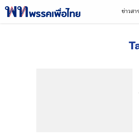
ข่าวส
T