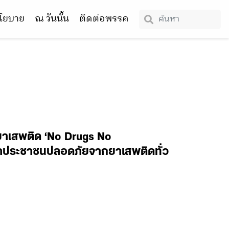
โยบาย
ณ วันนั้น
ติดต่อพรรค
ยาเสพติด ‘No Drugs No
ป้าประชาชนปลอดภัยจากยาเสพติดทั่ว