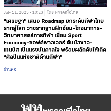
July 11, 2025 - 10:23
โดย พรรคเพื่อไทย
“เศรษฐา” เสนอ Roadmap ยกระดับกีฬาไทย
รากสู่โลก วางรากฐานฝึกซ้อม–โภชนาการ–
วิทยาศาสตร์การกีฬา เชื่อม Sport
Economy–ซอฟต์พาวเวอร์ ดันบัวขาว–
เทนนิส เป็นแรงบันดาลใจ พร้อมผลักดันให้เกิด
“ศิลปินแห่งชาติด้านกีฬา”
อ่านต่อ