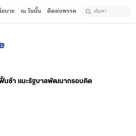
โยบาย
ณ วันนั้น
ติดต่อพรรค
e
ศฟื้นช้า แนะรัฐบาลพัฒนากรอบคิด