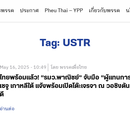
ารพรรค
ประกาศ
Pheu Thai – YPP
เกี่ยวกับพรรค
น
Tag:
USTR
May 16, 2025 - 10:49
โดย พรรคเพื่อไทย
ไทยพร้อมแล้ว! “รมว.พาณิชย์” จับมือ “ผู้แทนการ
เชจู เกาหลีใต้ แจ้งพร้อมเปิดโต๊ะเจรจา ณ วอชิงตั
ดี
อ่านต่อ