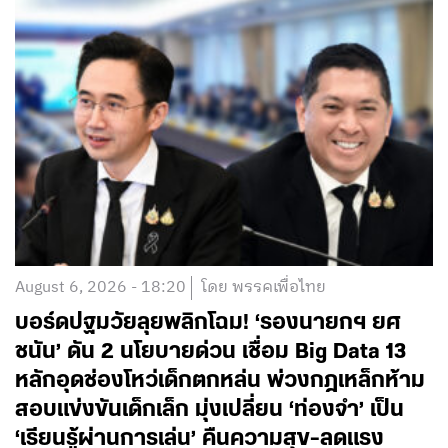
August 6, 2026 - 18:20
โดย พรรคเพื่อไทย
บอร์ดปฐมวัยลุยพลิกโฉม! ‘รองนายกฯ ยศ
ชนัน’ ดัน 2 นโยบายด่วน เชื่อม Big Data 13
หลักอุดช่องโหว่เด็กตกหล่น พ่วงกฎเหล็กห้าม
สอบแข่งขันเด็กเล็ก มุ่งเปลี่ยน ‘ท่องจำ’ เป็น
‘เรียนรู้ผ่านการเล่น’ คืนความสุข-ลดแรง