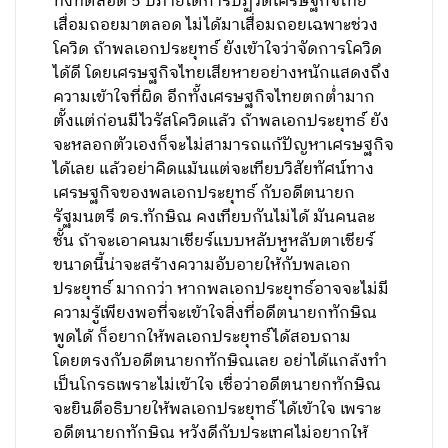
ทั้งที่ตลอด 5 ปีภายใต้การปฏิวัติเศรษฐกิจไทย
เสื่อมถอยมาตลอด ไม่ได้มาเสื่อมถอยเฉพาะช่วง
โควิด ถ้าพลเอกประยุทธ์ ยังเข้าใจว่าจัดการโควิด
ได้ดี โดยเศรษฐกิจไทยเสียหายอย่างหนักแสดงถึง
ความเข้าใจที่ผิด อีกทั้งเศรษฐกิจไทยตกต่ำมาก
ตั้งแต่ก่อนมีไวรัสโควิดแล้ว ถ้าพลเอกประยุทธ์ ยัง
จะหลอกตัวเองก็จะไม่สามารถแก้ปัญหาเศรษฐกิจ
ได้เลย แล้วอย่าคิดแม้นแต่จะเทียบวิสัยทัศน์ทาง
เศรษฐกิจของพลเอกประยุทธ์ กับอดีตนายก
รัฐมนตรี ดร.ทักษิณ คงเทียบกันไม่ได้ มันคนละ
ชั้น ถ้าจะเอาคนมาเชียร์แบบหลับหูหลับตาเชียร์
ขนาดนี้น่าจะสร้างความอับอายให้กับพลเอก
ประยุทธ์ มากกว่า หากพลเอกประยุทธ์อาจจะไม่มี
ความรู้เพียงพอที่จะเข้าใจสิ่งที่อดีตนายกทักษิณ
พูดได้ ก็อยากให้พลเอกประยุทธ์ได้สอบถาม
โดยตรงกับอดีตนายกทักษิณเลย อย่าได้แกล้งทำ
เป็นโกรธเพราะไม่เข้าใจ เชื่อว่าอดีตนายกทักษิณ
จะยินดีอธิบายให้พลเอกประยุทธ์ ได้เข้าใจ เพราะ
อดีตนายกทักษิณ หวังดีกับประเทศไม่อยากให้