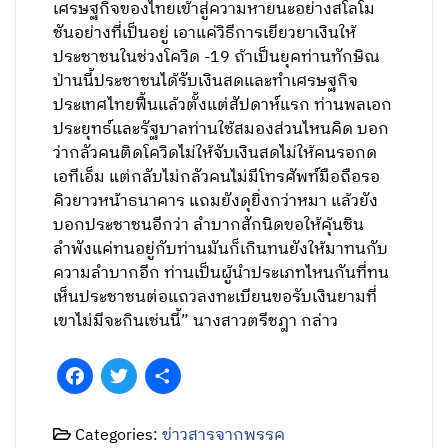
เศรษฐกิจของไทยเข้าสู่ความหายนะอย่างสโลโม
ชันอย่างที่เป็นอยู่ เอาแค่วิธีการเยียวยาเงินให้
ประชาชนในช่วงโควิด -19 ถ้าเป็นยุคท่านทักษิณ
ป่านนี้ประชาชนได้รับเงินสดและทำเศรษฐกิจ
ประเทศไทยฟื้นแล้วตั้งแต่สัปดาห์แรก ท่านพลเอก
ประยุทธ์และรัฐบาลท่านใช้สมองส่วนไหนคิด บอก
ว่ากลัวคนติดโควิดไม่ให้จับเงินสดไม่ให้คนรอกด
เอทีเอ็ม แต่กลับไม่กลัวคนไม่มีโทรศัพท์มือถือรอ
คิวยาวหน้าธนาคาร แถมยังดุยิ่งกว่าหมา แล้วยัง
บอกประชาชนอีกว่า ลำบากสักนิดขอให้คุ้นชิน
ลำพังแค่ทนอยู่กับท่านมันก็เกินทนยังให้มาทนกับ
ความลำบากอีก ท่านเป็นผู้นำประเภทไหนกันที่ทน
เห็นประชาชนต่อแถวลงทะเบียนขอรับเงินยามที่
เขาไม่มีจะกินเช่นนี้” นางสาวตรีชฎา กล่าว
Facebook
Twitter
Share
Categories:
ข่าวสารจากพรรค