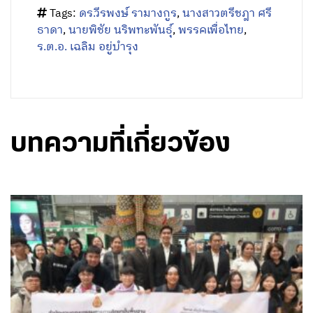
Tags:
ดร.วีรพงษ์ รามางกูร
,
นางสาวตรีชฎา ศรี
ธาดา
,
นายพิชัย นริพทะพันธุ์
,
พรรคเพื่อไทย
,
ร.ต.อ. เฉลิม อยู่บำรุง
บทความที่เกี่ยวข้อง