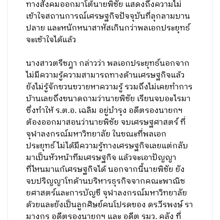
ทางสังคมออกมาโต้นายพิชัย แสดงถึงความไม่
เข้าใจสถานการณ์เศรษฐกิจปัจจุบันที่ลุกลามบาน
ปลาย และหนักหนาสาหัสเกินกว่าพลเอกประยุทธ์
จะเช้าใจได้แล้ว
นางสาวตรีชฎา กล่าวว่า พลเอกประยุทธ์นอกจาก
ไม่มีความรู้ความสามารถทางด้านเศรษฐกิจแล้ว
ยังไม่รู้จักขวนขวายหาความรู้ รวมถึงไม่เคยทำการ
บ้านเลยถึงขนาดถามว่านายพิชัย เรียนจบอะไรมา
ซึ่งทำให้ ร.ต.อ. เฉลิม อยู่บำรุง อดีตรองนายกฯ
ต้องออกมาสอนว่านายพิชัย จบเศรษฐศาสตร์ ที่
จุฬาลงกรณ์มหาวิทยาลัย ในขณะที่พลเอก
ประยุทธ์ ไม่ได้มีความรู้ทางเศรษฐกิจเลยแต่กลับ
มาเป็นหัวหน้าทีมเศรษฐกิจ แล้วจะเอาปัญญา
ที่ไหนมาแก้เศรษฐกิจได้ นอกจากนี้นายพิชัย ยัง
จบปริญญาโทด้านบริหารธุรกิจจากคณะพาณิช
ยศาสตร์และการบัญชี จุฬาลงกรณ์มหาวิทยาลัย
ด้วยและยังเป็นลูกศิษย์คนโปรดของ ดร.วีรพงษ์ รา
มางกูร อดีตรองนายกฯ และ อดีต รมว. คลัง ที่