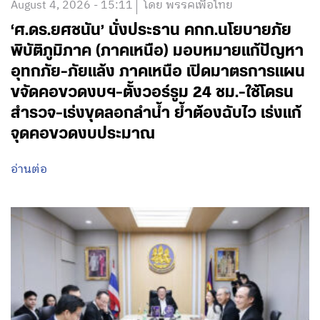
August 4, 2026 - 15:11
โดย พรรคเพื่อไทย
‘ศ.ดร.ยศชนัน’ นั่งประธาน คกก.นโยบายภัย
พิบัติภูมิภาค (ภาคเหนือ) มอบหมายแก้ปัญหา
อุทกภัย-ภัยแล้ง ภาคเหนือ เปิดมาตรการแผน
ขจัดคอขวดงบฯ-ตั้งวอร์รูม 24 ชม.-ใช้โดรน
สำรวจ-เร่งขุดลอกลำน้ำ ย้ำต้องฉับไว เร่งแก้
จุดคอขวดงบประมาณ
อ่านต่อ