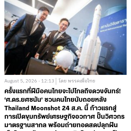
August 5, 2026 - 12:13
โดย พรรคเพื่อไทย
ครั้งแรกที่ฝีมือคนไทยจะไปไกลถึงดวงจันทร์!
‘ศ.ดร.ยศชนัน’ ชวนคนไทยนับถอยหลัง
Thailand Moonshot 24 ส.ค. นี้ ก้าวแรกสู่
การเปิดขุมทรัพย์เศรษฐกิจอวกาศ ปั้นวิศวกร
มาตรฐานสากล พร้อมถ่ายทอดสดปลุกฝัน