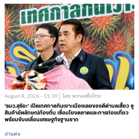
August 8, 2026 - 11:30
โดย พรรคเพื่อไทย
‘รมว.สุริยะ’ เปิดเทศกาลกินเงาะเมืองเลยของดีตำบลเสี้ยว ชู
สินค้าอัตลักษณ์ท้องถิ่น เชื่อมโยงตลาดและการท่องเที่ยว
พร้อมขับเคลื่อนเศรษฐกิจฐานราก
อ่านต่อ