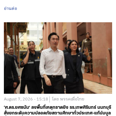
August 7, 2026 - 15:18
โดย พรรคเพื่อไทย
‘ศ.ดร.ยศชนัน’ ลงพื้นที่เหตุกราดยิง รร.เทพศิรินทร์ นนทบุรี
สั่งยกระดับความปลอดภัยสถานศึกษาทั่วประเทศ-แก้ปมบูล
ลี่ ปิด รร.ชั่วคราว เร่งระดมทีมเยียวยาจิตใจ-ทหารแห่
บริจาคเลือดด่วน พร้อมวอนสังคมงดแชร์ภาพสะเทือนใจ
อ่านต่อ