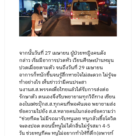
จากนั้นวันที่ 27 เมษายน ผู้ป่วยหญิงคนดัง
กล่าว เริ่มมีอาการปวดหัว เวียนศีรษะบ้านหมุน
ปวดเมื่อยตามตัว จนถึงวันที่ 29 เมษายน
อาการก็หนักขึ้นจนรู้สึกหายใจไม่สะดวก ไม่รู้จะ
ทำอย่างไร เห็นข่าวว่ามีคนประสา
นงานส.ส.พรรคเพื่อไทยแล้วได้รับการส่งต่อ
รักษาตัว ตนเองจึงรีบพยายามทุกวิถีทาง เขียน
ลงในเฟซบุ๊กส.ส.ทุกคนที่พอค้นเจอ พยายามส่ง
ข้อความไปยัง ส.ส.หลายคนในกล่องข้อความว่า
“ช่วยทีคะ ไม่มีรถมารับหนูเลย หนูกลัวเชื้อโควิด
จะลงปอด ตอนนี้หนูไม่ได้กลิ่นไม่รู้รสมา 4-5
วัน ช่วยหนูทีคะ หนูไม่อยากทำให้ที่ตึก(อพารท์