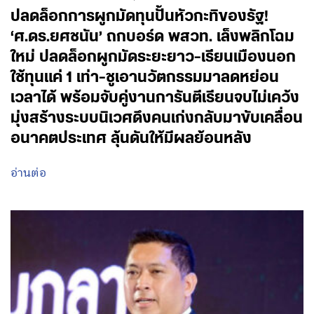
ปลดล็อกการผูกมัดทุนปั้นหัวกะทิของรัฐ!
‘ศ.ดร.ยศชนัน’ ถกบอร์ด พสวท. เล็งพลิกโฉม
ใหม่ ปลดล็อกผูกมัดระยะยาว-เรียนเมืองนอก
ใช้ทุนแค่ 1 เท่า-ชูเอานวัตกรรมมาลดหย่อน
เวลาได้ พร้อมจับคู่งานการันตีเรียนจบไม่เคว้ง
มุ่งสร้างระบบนิเวศดึงคนเก่งกลับมาขับเคลื่อน
อนาคตประเทศ ลุ้นดันให้มีผลย้อนหลัง
อ่านต่อ