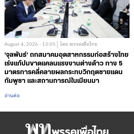
August 4, 2026 - 13:05
โดย พรรคเพื่อไทย
‘จุลพันธ์’ ถกสมาคมอุตสาหกรรมก่อสร้างไทย
เร่งแก้ปมขาดแคลนแรงงานต่างด้าว กาง 5
มาตรการคลี่คลายผลกระทบวิกฤตชายแดน
กัมพูชา และสถานการณ์ในเมียนมา
อ่านต่อ