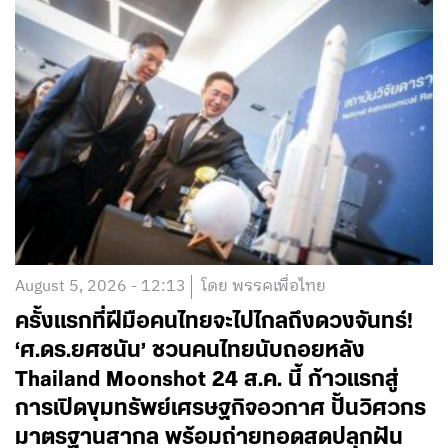
August 5, 2026 - 12:13
โดย พรรคเพื่อไทย
ครั้งแรกที่ฝีมือคนไทยจะไปไกลถึงดวงจันทร์!
‘ศ.ดร.ยศชนัน’ ชวนคนไทยนับถอยหลัง
Thailand Moonshot 24 ส.ค. นี้ ก้าวแรกสู่
การเปิดขุมทรัพย์เศรษฐกิจอวกาศ ปั้นวิศวกร
มาตรฐานสากล พร้อมถ่ายทอดสดปลุกฝัน