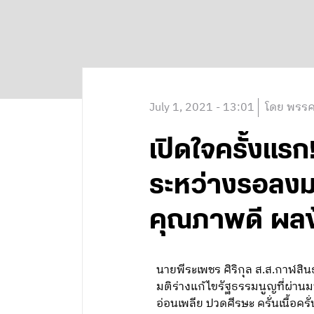
July 1, 2021 - 13:01
โดย พรรค
เปิดใจครั้งแรก!
ระหว่างรอลงมต
คุณภาพดี ผลข้
นายพีระเพชร ศิริกุล ส.ส.กาฬสิน
มติร่างแก้ไขรัฐธรรมนูญที่ผ่านมาจน
อ่อนเพลีย ปวดศีรษะ ครั่นเนื้อคร