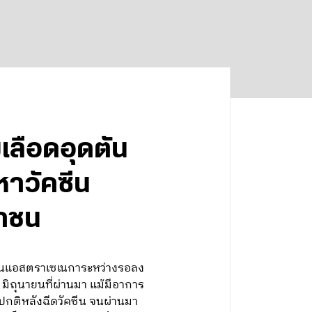
่มเลือดอุดตัน
หาวัคซีน
ชาชน
ัคซีนแอสตราเซเนการะหว่างรอลง
 7 มิถุนายนที่ผ่านมา แม้มีอาการ
ยงปกติหลังฉีดวัคซีน จนผ่านมา