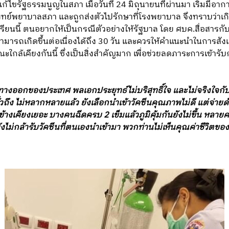
ก้ไขรัฐธรรมนูญในสภา เมื่อวันที่ 24 มิถุนายนที่ผ่านมา เริ่มมีอาก
พยาบาลสภา และถูกส่งตัวไปรักษาที่โรงพยาบาล จึงทราบว่าเกิดอา
ียนนี้ ตนอยากให้เป็นกรณีตัวอย่างให้รัฐบาล โดย ศบค.สื่อสารกับ
สามารถเกิดขึ้นต่อเนื่องได้ถึง 30 วัน และควรให้คำแนะนำในการ
ณะใกล้เคียงกันนี้ ซึ่งเป็นสิ่งสำคัญมาก เพื่อช่วยลดภาระการเข้า
ป็นทางออกของประเทศ พลเอกประยุทธ์ไม่บริสุทธิ์ใจ และไม่จริงใจ
ถึง ไม่หลากหลายแล้ว ยังเลือกนำเข้าวัคซีนคุณภาพไม่ดี แต่จ่ายด้ว
งเคียงเยอะ บางคนฉีดครบ 2 เข็มแล้วภูมิคุ้มกันยังไม่ขึ้น หลายค
ไม่กล้ารับวัคซีนที่ตนเองนำเข้ามา พวกท่านไม่เห็นคุณค่าชีวิตขอ