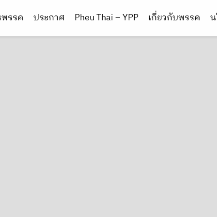
ารพรรค
ประกาศ
Pheu Thai – YPP
เกี่ยวกับพรรค
น