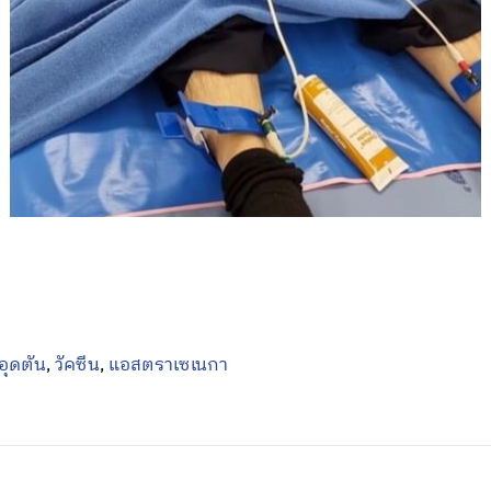
ดอุดตัน
,
วัคซีน
,
แอสตราเซเนกา