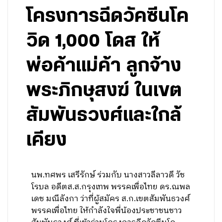
โครงการฉีดวัคซีนโค
วิด 1,000 โดส ให้
พ่อค้าแม่ค้า ลูกจ้าง
พระภิกษุสงฆ์ ในเขต
สัมพันธวงศ์และใกล้
เคียง
นพ.ทศพร เสรีรักษ์ ร่วมกับ นางสาวลีลาวดี วัช
โรบล อดีตส.ส.กรุงเทพ พรรคเพื่อไทย ดร.ณพล
เดช มณีลังกา ว่าที่ผู้สมัคร ส.ก.เขตสัมพันธวงศ์
พรรคเพื่อไทย ให้กำลังใจพี่น้องประชาชนชาว