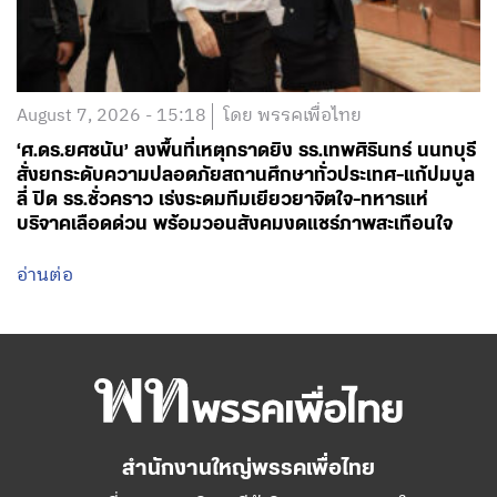
August 7, 2026 - 15:18
โดย พรรคเพื่อไทย
‘ศ.ดร.ยศชนัน’ ลงพื้นที่เหตุกราดยิง รร.เทพศิรินทร์ นนทบุรี
สั่งยกระดับความปลอดภัยสถานศึกษาทั่วประเทศ-แก้ปมบูล
ลี่ ปิด รร.ชั่วคราว เร่งระดมทีมเยียวยาจิตใจ-ทหารแห่
บริจาคเลือดด่วน พร้อมวอนสังคมงดแชร์ภาพสะเทือนใจ
อ่านต่อ
สำนักงานใหญ่พรรคเพื่อไทย